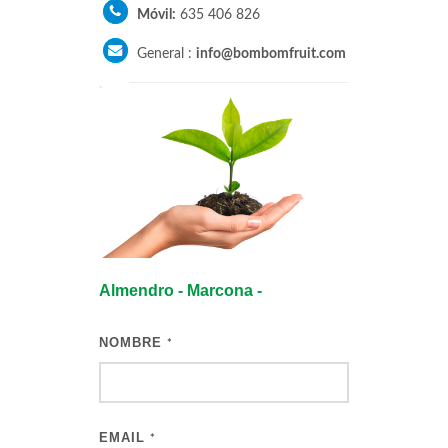
Móvil:
635 406 826
General :
info@bombomfruit.com
.
Almendro - Marcona -
NOMBRE
*
EMAIL
*