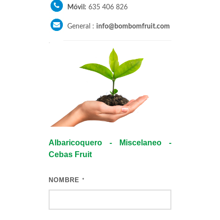
Móvil:
635 406 826
General :
info@bombomfruit.com
.
Albaricoquero - Miscelaneo -
Cebas Fruit
NOMBRE
*